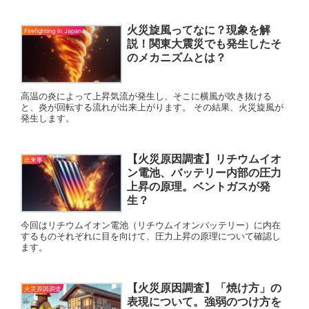
火災旋風ってなに？現象を解
Firefighting in Japan
説！関東大震災でも発生したそ
のメカニズムとは？
高温の炎によって上昇気流が発生し、そこに横風が吹き抜ける
と、炎が回転する流れが出来上がります。 その結果、火災旋風が
発生します。
【火災原因調査】リチウムイオ
出来事
ン電池、バッテリー内部の圧力
上昇の原理。ベントガスが発
生？
今回はリチウムイオン電池（リチウムイオンバッテリー）に内在
するものそれぞれに目を向けて、圧力上昇の原理について確認し
ます。
【火災原因調査】「焼け方」の
火災原因調査
表現について。強弱のつけ方を