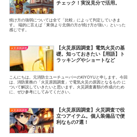
チェック！実況見分で活用。
焼け方の強弱については全て「比較」によって判定していきま
す。 端的に言えば「東側より北側の方が焼け方が強い」といった
感じです。
【火災原因調査】電気火災の基
火災原因調査
礎。知っておきたい【用語】ト
ラッキングやショートなど
こんにちは。元消防士ユーチューバーのKIYOYUと申します。今回
は、消防業務の「火災原因調査」で電気火災の原因となるもの に
ついて解説していきたいと思います。火災調査書類の作成のため
に、ぜひ参考にしてみてください。
【火災原因調査】火災調査で役
火災原因調査
立つアイテム。個人装備品で便
利なもの7選！