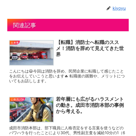
kiyoyu
関連記事
【転職】消防士へ転職のスス
出来事
メ！消防を辞めて見えてきた世
界
こんにちは😃今回は消防を辞め、民間企業に転職して感じたこと
をお伝えしていこうと思います🔥 転職後の困難や、メリットにつ
いてもお話しします。
若年層にも広がるハラスメント
公務員試験
の動き。成田市消防本部の事例
から考える。
成田市消防本部は、部下職員に人格否定をする言葉を使うなどの
パワハラを行ったことにより30代、男性副主査を減給10分の1（6