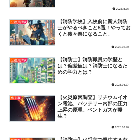
2025.11.26
【消防学校】入校前に新人消防
公務員試験
士がやるべきこと5選！やってお
くと後々楽になること。
2025.03.30
【消防士】消防職員の学歴と
公務員試験
は？偏差値は？消防士になるた
めの学力とは？
2025.03.27
【火災原因調査】リチウムイオ
出来事
ン電池、バッテリー内部の圧力
上昇の原理。ベントガスが発
生？
2025.03.26
【消防士】火災室で発生する有