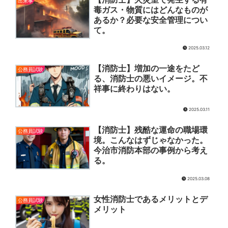
出来事
毒ガス・物質にはどんなものが
あるか？必要な安全管理につい
て。
2025.03.12
【消防士】増加の一途をたど
公務員試験
る、消防士の悪いイメージ。不
祥事に終わりはない。
2025.03.11
【消防士】残酷な運命の職場環
公務員試験
境。こんなはずじゃなかった。
今治市消防本部の事例から考え
る。
2025.03.08
女性消防士であるメリットとデ
公務員試験
メリット