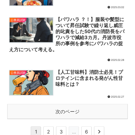
2025.03.02
【パワハラ ？！】服装や髪型に
公務員試験
ついて昇任試験で繰り返し威圧
的叱責をした50代の消防長をパ
ワハラで減給3カ月。丹波市役
所の事例を参考にパワハラの捉
え方について考える。
2025.02.28
【人工甘味料】消防士必見！プ
公務員試験
ロテインに含まれる発がん性甘
味料とは？
2025.02.27
次のページ
1
2
3
…
6