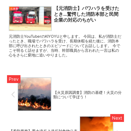
【元消防士】パワハラを受けた
出来事
とき…驚愕した消防本部と民間
企業の対応のちがい
元消防士YouTuberのKIYOYUと申します。 今回は、私が消防士だ
ったとき、職場でパワハラを受け、長期休暇を経た後に、消防本
部に呼び出されたときのエピソードについてお話しします。 今で
こそ明るく話せますが、当時、幹部職員から言われた一言は私の
心をさらに窮地に追いやりました。
【火災原因調査】消防の基礎！火災の分
類について学ぼう！