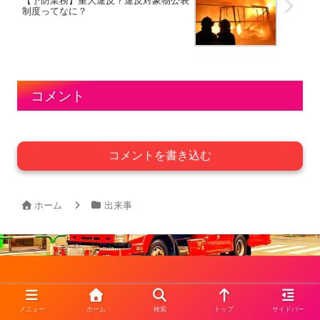
【予防業務】重大違反？違反対象物公表
制度ってなに？
コメント
コメントを書き込む
ホーム
出来事
KIYOYU 消防 ブログ
メニュー
ホーム
検索
トップ
サイドバー
© 2021 KIYOYU 消防 ブログ.