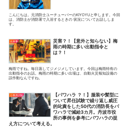
こんにちは。元消防士ユーチューバーのKIYOYUと申します。今回
は、消防士が消防署で入浴するときの 状況についてお話ししま
す。
災害？！【意外と知らない】梅
出来事
雨の時期に多い出動指令と
は？！
梅雨ですね。毎日蒸してジメジメしています。今回は梅雨特有の
出動指令のお話。梅雨の時期に多い出場は、自動火災報知設備の
誤作動なんですね。
【パワハラ ？！】服装や髪型に
公務員試験
ついて昇任試験で繰り返し威圧
的叱責をした50代の消防長をパ
ワハラで減給3カ月。丹波市役
所の事例を参考にパワハラの捉
え方について考える。