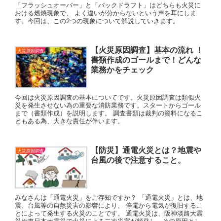
「フラッシュオーバー」と「バックドラフト」はどちらも火災に
おける燃焼現象で、 よく違いが分からないという声を耳にしま
す。今回は、この2つの現象について解説していきます。
【火災原因調査】基本の流れ ！
火災原因調査
書類作成のゴールまで！どんな
業務かをチェック
今回は火災原因調査の基本についてです。火災原因調査は類似火
災を発生させない為の重要な消防業務です。スタートからゴール
まで（書類作成）を説明します。 調査書類は裁判の資料になるこ
ともある為、大きな責任が伴います。
【防災】通電火災とは？地震や
火災原因調査
台風の後で注意すること。
みなさんは「通電火災」をご存知ですか？ 「通電火災」とは、地
震、台風等の自然災害の影響により、 停電から電気が復旧するこ
とによって発生する火災のことです。 通電火災は、阪神淡路大震
災や東日本大震災で火災による二次災害が頻発し、その原因とし