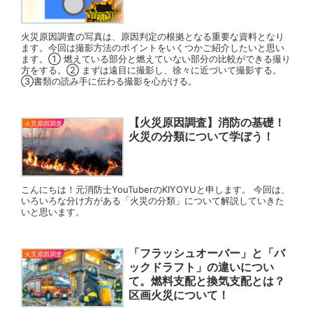
火災原因調査の写真は、原因判定の根拠となる重要な資料となり
ます。今回は撮影方法のポイントをいくつかご紹介したいと思い
ます。① 燃えている部分と燃えていない部分の比較ができる撮り
方をする。② まずは遠目に撮影し、徐々に近づいて撮影する。
③書類の読み手に伝わる撮影を心がける。
【火災原因調査】消防の基礎！
火災原因調査
火災の分類について学ぼう！
こんにちは！元消防士YouTuberのKIYOYUと申します。 今回は、
いろいろな分け方がある「火災の分類」について解説していきた
いと思います。
「フラッシュオーバー」と「バ
火災原因調査
ックドラフト」の違いについ
て。燃料支配と換気支配とは？
区画火災について！