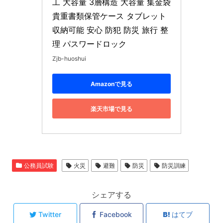
工 大容量 3層構造 大容量 集金袋 
貴重書類保管ケース タブレット
収納可能 安心 防犯 防災 旅行 整
理 パスワードロック
Zjb-huoshui
Amazonで見る
楽天市場で見る
公務員試験
火災
避難
防災
防災訓練
シェアする
Twitter
Facebook
はてブ