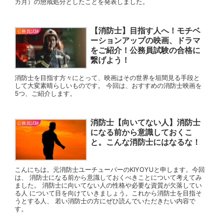
カ月）の懲戒処分としたことを発表しました。
【消防士】目指す人へ！モチベ
公務員試験
ーションアップの映画、ドラマ
をご紹介！公務員試験の合格に
繋げよう！
消防士を目指す方々にとって、映画はその世界を垣間見る手段と
して大変素晴らしいものです。 今回は、おすすめの消防士映画を
5つ、ご紹介します。
消防士【向いてない人】消防士
公務員試験
になる前から意識しておくこ
と。こんな消防士にはなるな！
こんにちは。元消防士ユーチューバーのKIYOYUと申します。今回
は、 消防士になる前から意識しておくべきことについて考えてみ
ました。 消防士に向いてない人の性格や必要な資質が欠落してい
る人 について目を向けていきましょう。これから消防士を目指そ
うとする人、 若い消防士の方にぜひ読んでいただきたい内容で
す。