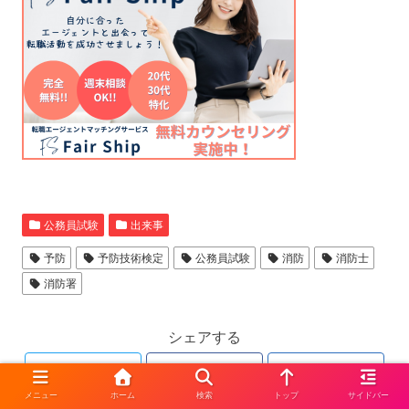
公務員試験
出来事
予防
予防技術検定
公務員試験
消防
消防士
消防署
シェアする
Twitter
Facebook
はてブ
メニュー
ホーム
検索
トップ
サイドバー